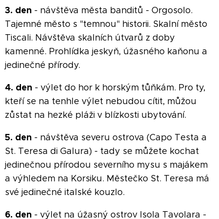
3. den
- návštěva města banditů - Orgosolo.
Tajemné město s "temnou" historii. Skalní město
Tiscali. Návštěva skalních útvarů z doby
kamenné. Prohlídka jeskyň, úžasného kaňonu a
jedinečné přírody.
4. den
- výlet do hor k horským tůňkám. Pro ty,
kteří se na tenhle výlet nebudou cítit, můžou
zůstat na hezké pláži v blízkosti ubytování.
5. den
- návštěva severu ostrova (Capo Testa a
St. Teresa di Galura) - tady se můžete kochat
jedinečnou přírodou severního mysu s majákem
a výhledem na Korsiku. Městečko St. Teresa má
své jedinečné italské kouzlo.
6. den
- výlet na úžasný ostrov Isola Tavolara -